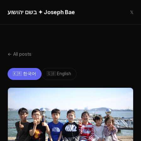
בשם יהושוע ✦ Joseph Bae
𝕏
← All posts
🇰🇷 한국어
🇬🇧 English