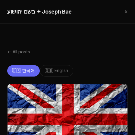
בשם יהושוע ✦ Joseph Bae
𝕏
← All posts
🇰🇷 한국어
🇬🇧 English