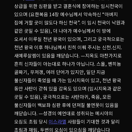
상급을 위한 심판을 받고 결혼식에 참여하는 임시천국이
있으며 (요한복음 14장 예수님께서 약속하신 “아버지
집에 거할 곳이 많도다 하신 천국”. 이 임시 천국이 낙원과
같은 곳일 수 있음), 더 나아가 예수님께서 이 땅에
오셔서 이루실 천년 왕국이 있으며, 그리고 궁극적으로는
천년 왕국 이후 하나님께서 친히 이뤄 주시는 신천.신지.
새예루살렘이 있음을 깨닫습니다. —지옥도 마찬가지로
흔히 신자들이 아는대로 하나가 아닙니다. 스올, 벤히놈
골짜기, 무저갱, 여러 단어가 있지만, 일단 지금
불신자들이 죽었을 때 가는 임시지옥이 있고, 천년 왕국
동안 사탄이 갇춰 있을 감옥도 있으며 (임시지옥과 같은
곳일 수 있음), 궁극적으로는 사탄마귀, 죽음, 모든
불신자들이 백보좌 심판 후에 던져질 불연못이 있음을
깨닫습니다. —성경의 예언대로 성취되는 메시야의
오심도 초림 당시
이스라엘
사람들이 기대한 것과 달리
초림과 재림, 두번의 오심이 있으심을 깨닫습니다