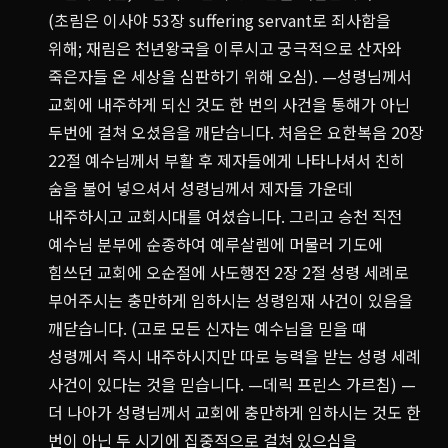
(초림은 이사야 53장 suffering servant로 죄사함을
위해; 재림은 천년왕국을 이루시고 궁극적으로 산자와
죽은자들 온 세상을 심판하기 위해 오심). —성령님께서
교회에 내주하게 되신 것도 한 번의 사건을 통해가 아닌
두번에 걸쳐 오셨음을 깨닫습니다. 처음은 요한복음 20장
22절 예수님께서 부활 후 제자들에게 나타나셔서 친히
숨을 불어 넣으셔서 성령님께서 제자들 가운데
내주하시고 교회시대를 여셨습니다. 그리고 승천 직전
예수님 분부에 순종하여 예루살렘에 머물러 기도에
힘쓰던 교회에 오순절에 사도행전 2장 2절 성령 세례로
부어주시는 충만하게 임하시는 성령임재 사건이 있음을
깨닫습니다. (고로 모든 신자는 예수님을 믿을 때
성령께서 즉시 내주하시지만 따로 능력을 받는 성령 세례
사건이 있다는 것을 믿습니다. —데릭 프린스 가르침) —
더 나아가 성령님께서 교회에 충만하게 임하시는 것도 한
번이 아닌 두 시기에 집중적으로 걸쳐 있으심을