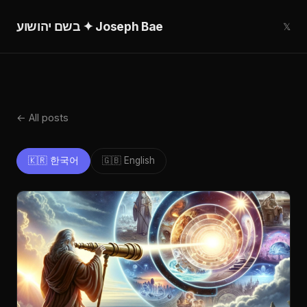
בשם יהושוע ✦ Joseph Bae
𝕏
← All posts
🇰🇷 한국어
🇬🇧 English