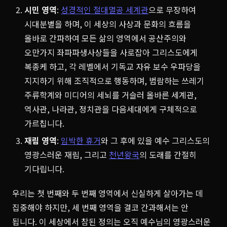
시민 영역
:
성경적인 절대멸공 세계관
으로 무장하여
시대분별을 하며, 이 세상의 사상과 문화의 흐름을
올바로 간파하여 모든 삶의 영역에서 공산주의와
오만가지 좌파파생사상들을 사로잡아 그리스도에게
복종케 하고, 각 레벨에서 기독교 자유 보수 우파당을
지지하기 위해 조직적으로 행동하며, 범람하는 쓰레기
주류학계와 미디어의 세뇌를 거슬러 올바른 세계관,
역사관, 나라관, 정치관을 다음세대에게 구체적으로
가르칩니다.
재림 영역
:
임박한 휴거
와 그 후에 있을 예수 그리스도의
영광스러운 재림, 그리고
천년왕국
의 도래를 간절히
기다립니다.
우리는 첫 번째와 두 번째 영역에서 신실하게 살아가는 데
집중해야 하지만, 세 번째 영역을 결코 간과해서는 안
됩니다. 이 세상에서 참된 정의는 오직 예수님의 영광스러운