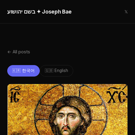
בשם יהושוע ✦ Joseph Bae
𝕏
← All posts
🇰🇷 한국어
🇬🇧 English