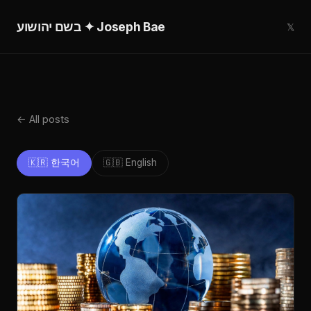
בשם יהושוע ✦ Joseph Bae
𝕏
← All posts
🇰🇷 한국어
🇬🇧 English