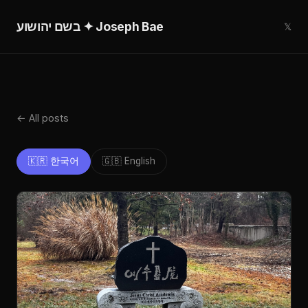
בשם יהושוע ✦ Joseph Bae
𝕏
← All posts
🇰🇷 한국어
🇬🇧 English