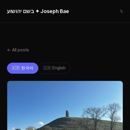
בשם יהושוע ✦ Joseph Bae
𝕏
← All posts
🇰🇷 한국어
🇬🇧 English