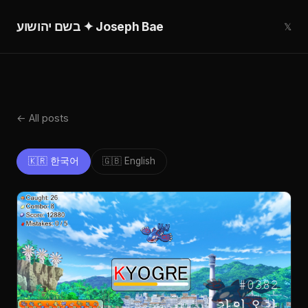
בשם יהושוע ✦ Joseph Bae
𝕏
← All posts
🇰🇷 한국어
🇬🇧 English