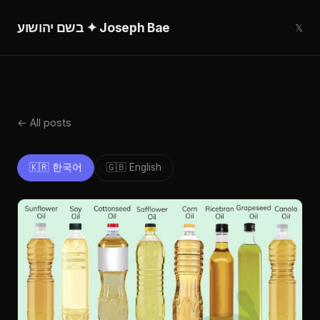
בשם יהושוע ✦ Joseph Bae
𝕏
← All posts
🇰🇷 한국어
🇬🇧 English