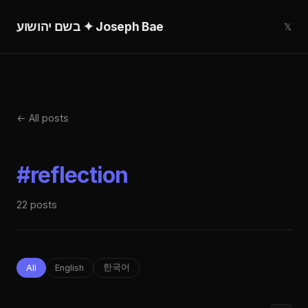
בשם יהושוע ✦ Joseph Bae
𝕏
← All posts
#reflection
22
posts
한국어
All
English