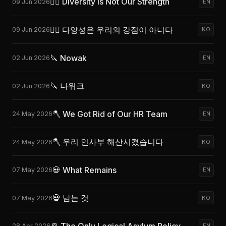
🏴‍☠️ Diversity Is Not Our Strength
09 Jun 2026
EN
🏴‍☠️ 다양성은 우리의 강점이 아니다
09 Jun 2026
KO
🔪 Nowak
02 Jun 2026
EN
🔪 나워크
02 Jun 2026
KO
🪓 We Got Rid of Our HR Team
24 May 2026
EN
🪓 우리 인사부 해산시켰습니다
24 May 2026
KO
💀 What Remains
07 May 2026
EN
💀 남는 것
07 May 2026
KO
🚪 The Only Logical Asylum Policy
28 Apr 2026
EN