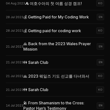
⛺ 여호수아의 첫 여름 성경 캠프!
04 Aug 2023
KO
💰 Getting Paid for My Coding Work
28 Jul 2023
EN
💰 Getting paid for coding work
28 Jul 2023
KO
🙏 Back from the 2023 Wales Prayer
21 Jul 2023
EN
Mission
👫 Sarah Club
21 Jul 2023
EN
🙏 2023 웨일즈 기도 선교를 다녀와서
21 Jul 2023
KO
👫 Sarah Club
21 Jul 2023
KO
🎤 From Shamanism to the Cross:
14 Jul 2023
EN
Pastor Han’s Testimony