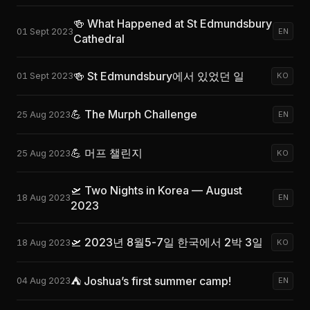
🍻 What Happened at St Edmundsbury
01 Sept 2023
EN
Cathedral
🍻 St Edmundsbury에서 있었던 일
01 Sept 2023
KO
💪 The Murph Challenge
25 Aug 2023
EN
💪 머프 챌린지
25 Aug 2023
KO
🛫 Two Nights in Korea — August
18 Aug 2023
EN
2023
🛫 2023년 8월5-7일 한국에서 2박 3일
18 Aug 2023
KO
⛺ Joshua’s first summer camp!
04 Aug 2023
EN