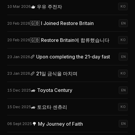
🫖 우유 주전자
10 Mar 2026
KO
🇬🇧 I Joined Restore Britain
20 Feb 2026
EN
🇬🇧 Restore Britain에 합류했습니다
20 Feb 2026
KO
🥖 Upon completing the 21-day fast
23 Jan 2026
EN
🥖 21일 금식을 마치며
23 Jan 2026
KO
🚙 Toyota Century
15 Dec 2025
EN
🚙 토요타 센츄리
15 Dec 2025
KO
🌳 My Journey of Faith
06 Sept 2025
EN